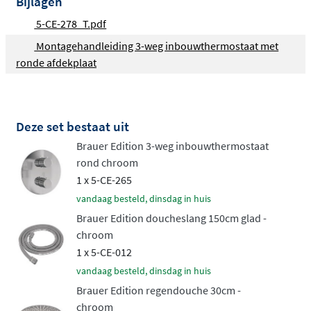
Bijlagen
gewenste waterstraal. Voor de montage zijn er drie
5-CE-278_T.pdf
mogelijkheden: een rechte wandarm voor een strakke
Montagehandleiding 3-weg inbouwthermostaat met
uitstraling, een gebogen wandarm voor extra bereik, of
ronde afdekplaat
een plafondbuis voor een luxueus spa-gevoel.
Handdouche naar uw voorkeur
Deze set bestaat uit
Twee types handdouches staan tot uw beschikking. Het
Brauer Edition 3-weg inbouwthermostaat
minimalistische
staafmodel levert een pure, gerichte
rond chroom
waterstraal
. De veelzijdige 3-standen handdouche biedt
1 x 5-CE-265
drie verschillende waterpatronen die u eenvoudig
vandaag besteld, dinsdag in huis
wisselt via een drukknop. Monteer de handdouche in
Brauer Edition doucheslang 150cm glad -
een vaste wandhouder of aan een glijstang voor in
chroom
hoogte verstelbaar comfort. Elke variant wordt geleverd
1 x 5-CE-012
met een flexibele doucheslang van 150 cm.
vandaag besteld, dinsdag in huis
Ruime keuze in kleuren en
Brauer Edition regendouche 30cm -
chroom