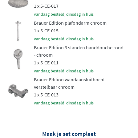
afwerkingen
1 x 5-CE-017
vandaag besteld, dinsdag in huis
De Edition collectie onderscheidt zich door een breed
Brauer Edition plafondarm chroom
scala aan afwerkingen. Naast het tijdloze
glanzende
1 x 5-CE-015
chroom
zijn er moderne matte PVD-afwerkingen
vandaag besteld, dinsdag in huis
beschikbaar: geborsteld goud, geborsteld koper,
Brauer Edition 3 standen handdouche rond
geborsteld gunmetal, geborsteld RVS en mat zwart. Deze
- chroom
hoogwaardige PVD-coating is bijzonder slijtvast,
1 x 5-CE-011
krasbestendig en behoudt jarenlang zijn prachtige
vandaag besteld, dinsdag in huis
uitstraling.
Brauer Edition wandaansluitbocht
Veilige en stabiele
verstelbaar chroom
1 x 5-CE-013
temperatuurregeling
vandaag besteld, dinsdag in huis
Het hart van deze doucheset vormt de ingebouwde
thermostaatkraan met veilige temperatuurbegrenzing
.
De watertemperatuur blijft altijd stabiel, ook wanneer
Maak je set compleet
elders in huis water wordt afgetapt. Het inbouwdeel