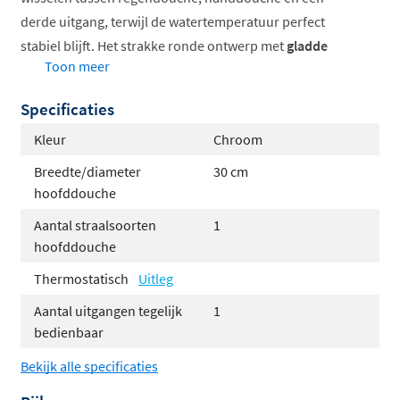
derde uitgang, terwijl de watertemperatuur perfect
stabiel blijft. Het strakke ronde ontwerp met
gladde
Toon meer
bedieningsknoppen
past naadloos in zowel klassieke
als hedendaagse badkamers.
Specificaties
Thermostatisch inbouwsysteem voor constante
Kleur
Chroom
temperatuur
Breedte/diameter
30 cm
Strak rond ontwerp met gladde afwerking
hoofddouche
Hoofddouche verkrijgbaar in twee formaten
Aantal straalsoorten
1
Uitgebreide keuze in afwerkingen en kleuren
hoofddouche
Stabiele watertemperatuur tijdens het douchen
Thermostatisch
Uitleg
Uw ideale douchehoek samenstellen
Aantal uitgangen tegelijk
1
bedienbaar
Stel uw perfecte doucheset samen volgens uw wensen.
U kiest tussen een
hoofddouche van 20 cm of 30 cm
Bekijk alle specificaties
doorsnede
, afhankelijk van uw doucheruimte en de