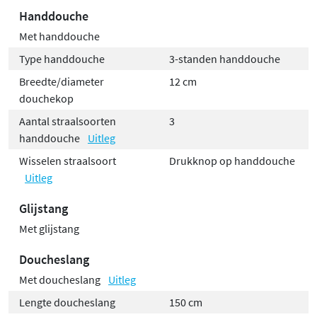
Handdouche
Met handdouche
Type handdouche
3-standen handdouche
Breedte/diameter
12 cm
douchekop
Aantal straalsoorten
3
handdouche
Uitleg
Wisselen straalsoort
Drukknop op handdouche
Uitleg
Glijstang
Met glijstang
Doucheslang
Met doucheslang
Uitleg
Lengte doucheslang
150 cm