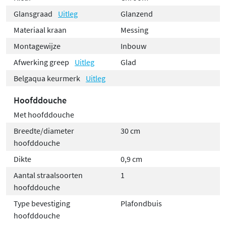
Glansgraad
Uitleg
Glanzend
Materiaal kraan
Messing
Montagewijze
Inbouw
Afwerking greep
Uitleg
Glad
Belgaqua keurmerk
Uitleg
Hoofddouche
Met hoofddouche
Breedte/diameter
30 cm
hoofddouche
Dikte
0,9 cm
Aantal straalsoorten
1
hoofddouche
Type bevestiging
Plafondbuis
hoofddouche