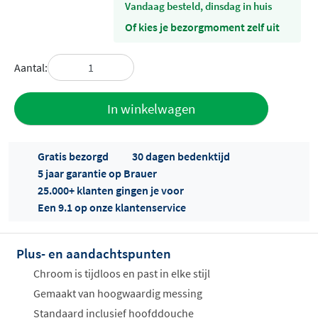
vandaag besteld, dinsdag in huis
Of kies je bezorgmoment zelf uit
Aantal:
Toevoegen
In winkelwagen
aan offerte
Gratis bezorgd
30 dagen bedenktijd
5 jaar garantie op Brauer
25.000+ klanten gingen je voor
Een 9.1 op onze klantenservice
Plus- en aandachtspunten
Offertes
ophalen...
Chroom is tijdloos en past in elke stijl
Gemaakt van hoogwaardig messing
Standaard inclusief hoofddouche