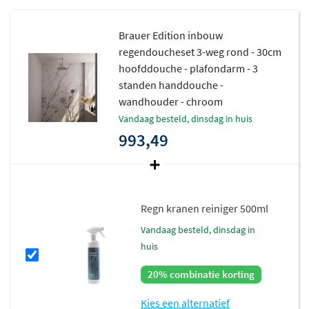
verdwijnt volledig achter de muur. Alleen de elegante
Brauer Edition inbouw
bedieningsknoppen blijven zichtbaar. Het
regendoucheset 3-weg rond - 30cm
hoogwaardige messing binnenwerk staat garant voor
hoofddouche - plafondarm - 3
jarenlang zorgeloos doucheplezier.
standen handdouche -
wandhouder - chroom
vandaag besteld, dinsdag in huis
993,49
Regn kranen reiniger 500ml
vandaag besteld, dinsdag in
huis
20% combinatie korting
Kies een alternatief