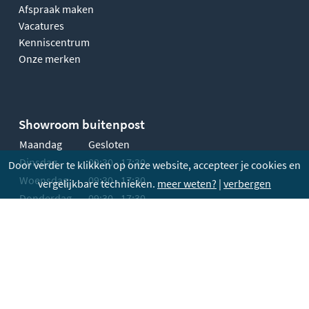
Afspraak maken
Vacatures
Kenniscentrum
Onze merken
Showroom buitenpost
Maandag
Gesloten
Dinsdag
09:30 - 17:30
Door verder te klikken op onze website, accepteer je cookies en
Woensdag
09:30 - 17:30
vergelijkbare technieken.
meer weten?
|
verbergen
Donderdag
09:30 - 17:30
Vrijdag
09:30 - 17:30
Zaterdag
10:00 - 17:00
Zondag
Gesloten