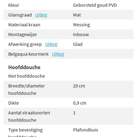
Kleur
Geborsteld goud PVD
Glansgraad
Uitleg
Mat
Materiaal kraan
Messing
Montagewijze
Inbouw
Afwerking greep
Uitleg
Glad
Belgaqua keurmerk
Uitleg
Hoofddouche
Met hoofddouche
Breedte/diameter
20 cm
hoofddouche
Dikte
0,9 cm
Aantal straalsoorten
1
hoofddouche
Type bevestiging
Plafondbuis
hoofddouche