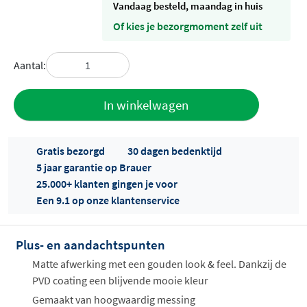
vandaag besteld, maandag in huis
Of kies je bezorgmoment zelf uit
Aantal:
Toevoegen
In winkelwagen
aan offerte
Gratis bezorgd
30 dagen bedenktijd
5 jaar garantie op Brauer
25.000+ klanten gingen je voor
Een 9.1 op onze klantenservice
Plus- en aandachtspunten
Offertes
ophalen...
Matte afwerking met een gouden look & feel. Dankzij de
PVD coating een blijvende mooie kleur
Gemaakt van hoogwaardig messing