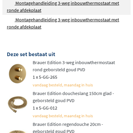
Montagehandleiding 3-weg inbouwthermostaat met
uitstraling, een gebogen wandarm voor extra bereik, of
ronde afdekplaat
een plafondbuis voor een luxueus spa-gevoel.
Montagehandleiding 3-weg inbouwthermostaat met
Handdouche naar uw voorkeur
ronde afdekplaat
Twee types handdouches staan tot uw beschikking. Het
minimalistische
staafmodel levert een pure, gerichte
Deze set bestaat uit
waterstraal
. De veelzijdige 3-standen handdouche biedt
Brauer Edition 3-weg inbouwthermostaat
drie verschillende waterpatronen die u eenvoudig
rond geborsteld goud PVD
wisselt via een drukknop. Monteer de handdouche in
1 x 5-GG-265
een vaste wandhouder of aan een glijstang voor in
vandaag besteld, maandag in huis
hoogte verstelbaar comfort. Elke variant wordt geleverd
Brauer Edition doucheslang 150cm glad -
met een flexibele doucheslang van 150 cm.
geborsteld goud PVD
Ruime keuze in kleuren en
1 x 5-GG-012
vandaag besteld, maandag in huis
afwerkingen
Brauer Edition regendouche 20cm -
geborsteld goud PVD
De Edition collectie onderscheidt zich door een breed