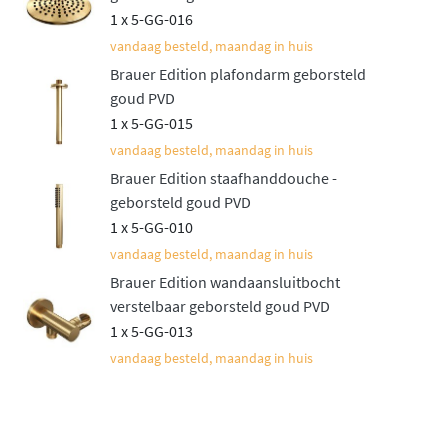
1 x 5-GG-016
scala aan afwerkingen. Naast het tijdloze
glanzende
vandaag besteld, maandag in huis
chroom
zijn er moderne matte PVD-afwerkingen
Brauer Edition plafondarm geborsteld
beschikbaar: geborsteld goud, geborsteld koper,
goud PVD
geborsteld gunmetal, geborsteld RVS en mat zwart. Deze
1 x 5-GG-015
hoogwaardige PVD-coating is bijzonder slijtvast,
vandaag besteld, maandag in huis
krasbestendig en behoudt jarenlang zijn prachtige
Brauer Edition staafhanddouche -
uitstraling.
geborsteld goud PVD
Veilige en stabiele
1 x 5-GG-010
vandaag besteld, maandag in huis
temperatuurregeling
Brauer Edition wandaansluitbocht
verstelbaar geborsteld goud PVD
Het hart van deze doucheset vormt de ingebouwde
1 x 5-GG-013
thermostaatkraan met veilige temperatuurbegrenzing
.
vandaag besteld, maandag in huis
De watertemperatuur blijft altijd stabiel, ook wanneer
elders in huis water wordt afgetapt. Het inbouwdeel
verdwijnt volledig achter de muur. Alleen de elegante
bedieningsknoppen blijven zichtbaar. Het