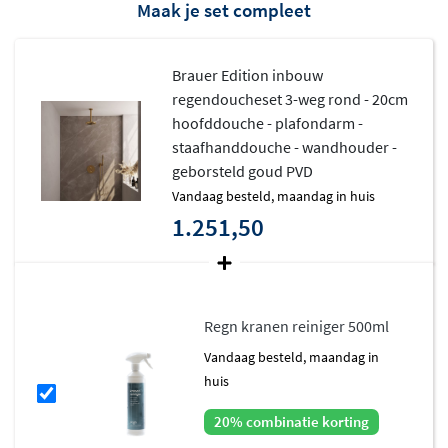
Maak je set compleet
hoogwaardige messing binnenwerk staat garant voor
jarenlang zorgeloos doucheplezier.
Brauer Edition inbouw
regendoucheset 3-weg rond - 20cm
hoofddouche - plafondarm -
staafhanddouche - wandhouder -
geborsteld goud PVD
vandaag besteld, maandag in huis
1.251,50
Regn kranen reiniger 500ml
vandaag besteld, maandag in
huis
20% combinatie korting