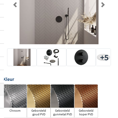
Previous
Next
+5
Kleur
Chroom
Geborsteld
Geborsteld
Geborsteld
goud PVD
gunmetal PVD
koper PVD