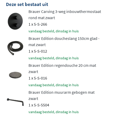
Deze set bestaat uit
op de knop wisselen tussen verschillende
Brauer Carving 3-weg inbouwthermostaat
straalpatronen. Bevestig de handdouche in een
rond mat zwart
wandhouder voor een strakke look, of kies voor een
1 x 5-S-266
verstelbare glijstang
voor maximaal comfort. Beide
vandaag besteld, dinsdag in huis
varianten worden geleverd met een doucheslang van
Brauer Edition doucheslang 150cm glad -
150 cm.
mat zwart
Stoere elegantie in meerdere
1 x 5-S-012
vandaag besteld, dinsdag in huis
kleuren
Brauer Edition regendouche 20 cm mat
zwart
De Carving collectie is beschikbaar in alle Brauer
1 x 5-S-016
kleuren, van klassiek chroom tot hedendaagse PVD-
vandaag besteld, dinsdag in huis
afwerkingen zoals
geborsteld goud, geborsteld koper,
Brauer Edition muurarm gebogen mat
geborsteld gunmetal, geborsteld RVS en mat zwart
. De
zwart
PVD-coating garandeert een duurzame, krasbestendige
1 x 5-S-5504
afwerking die jarenlang zijn uitstraling behoudt. Het
vandaag besteld, dinsdag in huis
messing binnenwerk staat borg voor betrouwbaarheid