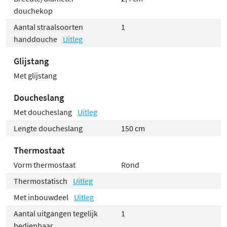
douchekop
Aantal straalsoorten
1
handdouche
Uitleg
Glijstang
Met glijstang
Doucheslang
Met doucheslang
Uitleg
Lengte doucheslang
150 cm
Thermostaat
Vorm thermostaat
Rond
Thermostatisch
Uitleg
Met inbouwdeel
Uitleg
Aantal uitgangen tegelijk
1
bedienbaar