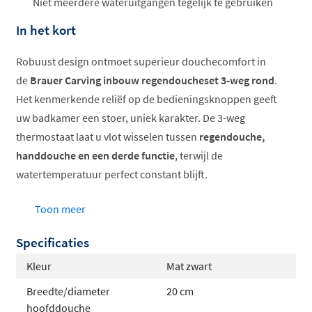
Niet meerdere wateruitgangen tegelijk te gebruiken
In het kort
Robuust design ontmoet superieur douchecomfort in
de
Brauer Carving inbouw regendoucheset 3-weg rond
.
Het kenmerkende reliëf op de bedieningsknoppen geeft
uw badkamer een stoer, uniek karakter. De 3-weg
thermostaat laat u vlot wisselen tussen
regendouche,
handdouche en een derde functie
, terwijl de
watertemperatuur perfect constant blijft.
Volledig inbouwsysteem met thermostatische
Toon meer
bediening
Specificaties
Ronde vorm met kenmerkende reliëfdetails
Verschillende formaten hoofddouches
Kleur
Mat zwart
beschikbaar
Breedte/diameter
20 cm
Meerdere trendy kleuren verkrijgbaar
hoofddouche