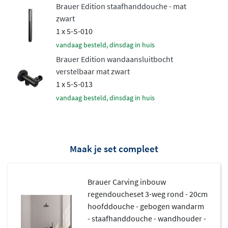
Brauer Edition staafhanddouche - mat
en een lange levensduur.
zwart
Veilig en aangenaam douchen
1 x 5-S-010
vandaag besteld, dinsdag in huis
De ingebouwde
thermostaatkraan
houdt de
Brauer Edition wandaansluitbocht
verstelbaar mat zwart
watertemperatuur constant, zelfs wanneer elders in
1 x 5-S-013
huis water wordt gebruikt. Zo vermijdt u vervelende
vandaag besteld, dinsdag in huis
temperatuurschommelingen tijdens het douchen. Het
inbouwdeel verdwijnt volledig in de wand, wat uw
badkamer een strakke, minimalistische uitstraling geeft.
De thermostaat beschikt over gekartelde draaiknoppen
Maak je set compleet
die perfect aansluiten bij het robuuste Carving design.
Brauer Carving inbouw
regendoucheset 3-weg rond - 20cm
hoofddouche - gebogen wandarm
- staafhanddouche - wandhouder -