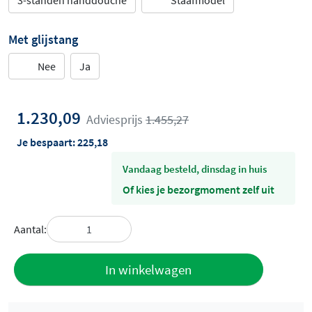
3-standen handdouche
Staafmodel
Met glijstang
Nee
Ja
1.230,09
Adviesprijs
1.455,27
Je bespaart:
225,18
vandaag besteld, dinsdag in huis
Of kies je bezorgmoment zelf uit
Aantal:
Toevoegen
In winkelwagen
aan offerte