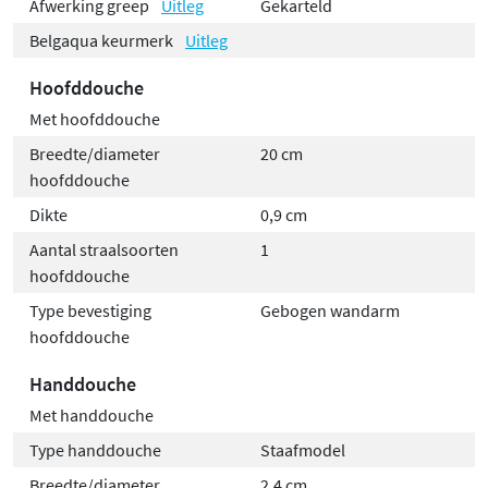
Afwerking greep
Uitleg
Gekarteld
Belgaqua keurmerk
Uitleg
Hoofddouche
Met hoofddouche
Breedte/diameter
20 cm
hoofddouche
Dikte
0,9 cm
Aantal straalsoorten
1
hoofddouche
Type bevestiging
Gebogen wandarm
hoofddouche
Handdouche
Met handdouche
Type handdouche
Staafmodel
Breedte/diameter
2,4 cm