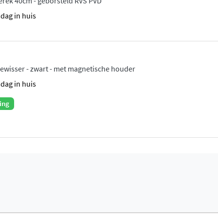
erek 40cm - geborsteld RVS PVD
sdag in huis
wisser - zwart - met magnetische houder
sdag in huis
ing