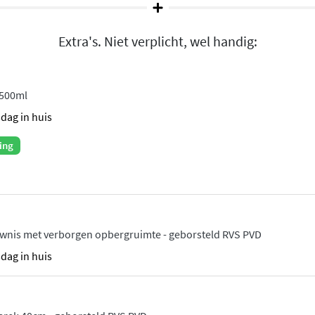
n
Extra's. Niet verplicht, wel handig:
n, van klassiek chroom tot
eborsteld koper,
 PVD-coating garandeert een
 500ml
itstraling behoudt. Het
sdag in huis
n een lange levensduur.
ing
atuur constant, zelfs
t u vervelende
nbouwdeel verdwijnt
wnis met verborgen opbergruimte - geborsteld RVS PVD
listische uitstraling geeft.
sdag in huis
e perfect aansluiten bij