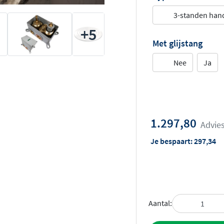
3-standen ha
+5
Met glijstang
Nee
Ja
1.297,80
Advies
Je bespaart:
297,34
Aantal: