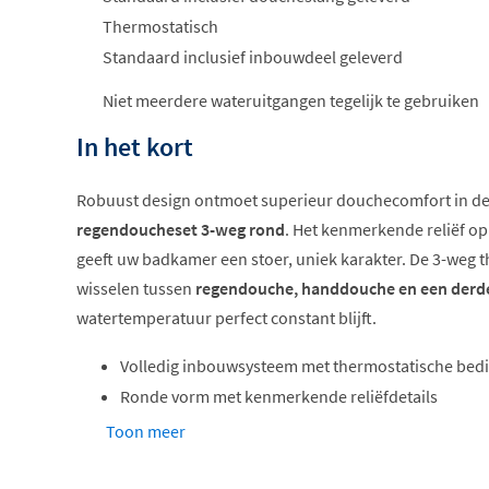
Thermostatisch
Standaard inclusief inbouwdeel geleverd
Niet meerdere wateruitgangen tegelijk te gebruiken
In het kort
Robuust design ontmoet superieur douchecomfort in d
regendoucheset 3-weg rond
. Het kenmerkende reliëf o
geeft uw badkamer een stoer, uniek karakter. De 3-weg t
wisselen tussen
regendouche, handdouche en een derde
watertemperatuur perfect constant blijft.
Volledig inbouwsysteem met thermostatische bed
Ronde vorm met kenmerkende reliëfdetails
Verschillende formaten hoofddouches beschikbaa
Toon meer
Meerdere trendy kleuren verkrijgbaar
Temperatuurbegrenzing voor veilig gebruik