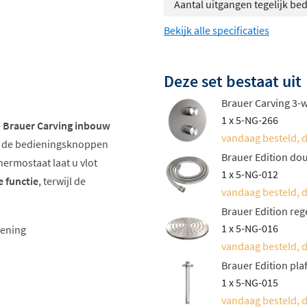
Aantal uitgangen tegelijk be
Bekijk alle specificaties
Deze set bestaat uit
Brauer Carving 3-
1 x 5-NG-266
e
Brauer Carving inbouw
vandaag besteld, d
p de bedieningsknoppen
Brauer Edition do
hermostaat laat u vlot
1 x 5-NG-012
 functie
, terwijl de
vandaag besteld, d
Brauer Edition re
1 x 5-NG-016
iening
vandaag besteld, d
Brauer Edition pl
r
1 x 5-NG-015
vandaag besteld, d