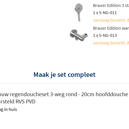
Brauer Edition 3 
1 x 5-NG-011
vandaag besteld, d
den die perfect aansluiten
Brauer Edition wa
m of 30 cm diameter
,
1 x 5-NG-013
 wellnessbadkamers.
vandaag besteld, d
gebogen wandarm of
ersoonlijke smaak.
Maak je set compleet
 met één straalsoort of een
 met één druk op de knop
bouw regendoucheset 3-weg rond - 20cm hoofddouche 
 de handdouche in een
rsteld RVS PVD
telbare glijstang
voor
g in huis
t een doucheslang van 150