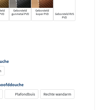
teld
Geborsteld
Geborsteld
PVD
gunmetal PVD
koper PVD
Geborsteld RVS
PVD
ouche
m
 hoofddouche
Plafondbuis
Rechte wandarm