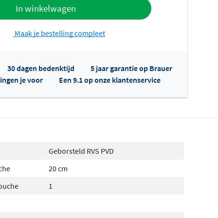
offerte
In winkelwagen
Maak je bestelling compleet
30 dagen bedenktijd
5 jaar garantie op Brauer
ingen je voor
Een 9.1 op onze klantenservice
fertes ophalen...
Geborsteld RVS PVD
che
20 cm
douche
1