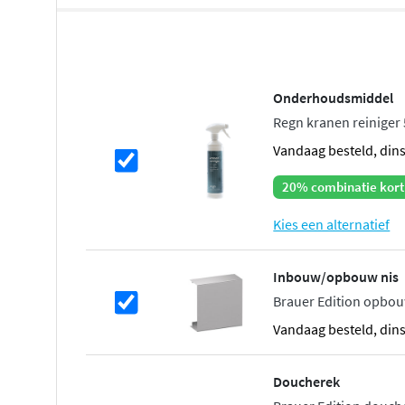
Stoere elegantie in meerdere kleure
De Carving collectie is beschikbaar in alle Brauer kleure
hedendaagse PVD-afwerkingen zoals
geborsteld goud, g
Onderhoudsmiddel
geborsteld gunmetal, geborsteld RVS en mat zwart
. De
Regn kranen reiniger
duurzame, krasbestendige afwerking die jarenlang zijn u
vandaag besteld, din
messing binnenwerk staat borg voor betrouwbaarheid e
20% combinatie kort
Veilig en aangenaam douchen
Kies een alternatief
De ingebouwde
thermostaatkraan
houdt de watertemper
wanneer elders in huis water wordt gebruikt. Zo vermijd
Inbouw/opbouw nis
temperatuurschommelingen tijdens het douchen. Het i
Brauer Edition opbou
volledig in de wand, wat uw badkamer een strakke, minima
vandaag besteld, din
De thermostaat beschikt over gekartelde draaiknoppen di
het robuuste Carving design.
Doucherek