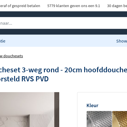
eraf of gespreid betalen
5779 klanten geven ons een 9.1
30 dagen be
tie
Show
w douchesets
heset 3-weg rond - 20cm hoofddouche 
rsteld RVS PVD
Kleur