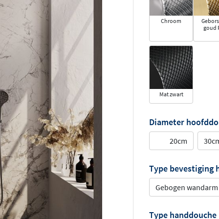
Chroom
Gebors
goud 
Mat zwart
Diameter hoofdd
20cm
30c
Type bevestiging
Gebogen wandarm
Type handdouche