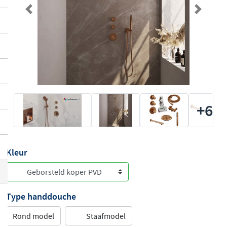
Previous
Next
+6
Kleur
Type handdouche
Rond model
Staafmodel