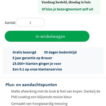
vandaag besteld, dinsdag in huis
Of kies je bezorgmoment zelf uit
Aantal:
Toevoegen
In winkelwagen
aan offerte
Gratis bezorgd
30 dagen bedenktijd
5 jaar garantie op Brauer
25.000+ klanten gingen je voor
Een 9.1 op onze klantenservice
Plus- en aandachtspunten
Offertes
ophalen...
Matte afwerking met de look & feel van koper. Dankzij de
PVD coating een blijvende mooie kleur
Gemaakt van hoogwaardig messing