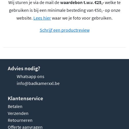
Wij sturen je via de mail de
waardebon t.w.v. €25,-
welke te
gebruiken is bij een minimale besteding van €50,- op onze
website.
Lees hier
waar we je foto voor gebruiken.
Schrijf een productreview
Advies nodig?
Whatsapp ons
info@badkamerxxl.be
Klantenservice
Betalen
Verzenden
Retourneren
Offerte aanvragen