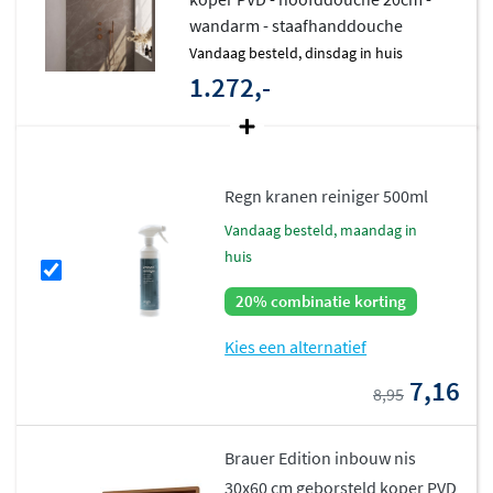
met standaard 1/2" aansluitingen en een verstelbare
wandarm - staafhanddouche
wandaansluitbocht. De regendouche heeft een dikte van
vandaag besteld, dinsdag in huis
5 mm en een waterverbruik van 8 tot 10 liter per minuut,
1.272,-
afhankelijk van de gekozen diameter. Alle onderdelen
zijn vervaardigd uit hoogwaardig messing en afgewerkt
met duurzame coatings. Dit garandeert een lange
Regn kranen reiniger 500ml
levensduur en eenvoudig onderhoud.
vandaag besteld, maandag in
huis
20% combinatie korting
Kies een alternatief
7,16
8,95
Brauer Edition inbouw nis
30x60 cm geborsteld koper PVD