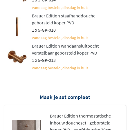
inbouwdelen maken de installatie bijzonder eenvoudig.
vandaag besteld, dinsdag in huis
Trendy afwerkingen voor elk
Brauer Edition staafhanddouche -
interieur
geborsteld koper PVD
1 x 5-GK-010
De Brauer Edition thermostatische inbouw doucheset is
vandaag besteld, dinsdag in huis
beschikbaar in verschillende kleuren: glanzend chroom,
Brauer Edition wandaansluitbocht
mat zwart, geborsteld RVS PVD, geborsteld koper PVD,
verstelbaar geborsteld koper PVD
1 x 5-GK-013
geborsteld goud PVD en geborsteld gunmetal PVD. De
vandaag besteld, dinsdag in huis
geborstelde PVD-afwerkingen zijn bijzonder
krasbestendig en behouden jarenlang hun fraaie
uitstraling. Hierdoor past de set naadloos in zowel
moderne als klassieke badkamerinterieur.
Maak je set compleet
Compleet geleverd en direct klaar
voor gebruik
Brauer Edition thermostatische
inbouw doucheset - geborsteld
De set bevat een gladde ABS doucheslang van 150 cm
koper PVD - hoofddouche 20cm -