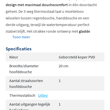
design met maximaal douchecomfort
in één doordacht
geheel. De 3-weg thermostaat laat u moeiteloos
wisselen tussen regendouche, handdouche en een
derde uitgang, terwijl de watertemperatuur perfect
stabiel blijft. Het strakke ronde ontwerp met
gladde
Toon meer
bedieningsknoppen
past naadloos in zowel klassieke
als hedendaagse badkamers.
Specificaties
Thermostatisch inbouwsysteem voor constante
Kleur
Geborsteld koper PVD
temperatuur
Breedte/diameter
20 cm
Strak rond ontwerp met gladde afwerking
hoofddouche
Hoofddouche verkrijgbaar in twee formaten
Aantal straalsoorten
1
Uitgebreide keuze in afwerkingen en kleuren
hoofddouche
Stabiele watertemperatuur tijdens het douchen
Thermostatisch
Uitleg
Uw ideale douchehoek samenstellen
Aantal uitgangen tegelijk
1