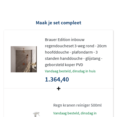
thermostaatkraan met veilige temperatuurbegrenzing
.
De watertemperatuur blijft altijd stabiel, ook wanneer
elders in huis water wordt afgetapt. Het inbouwdeel
Maak je set compleet
verdwijnt volledig achter de muur. Alleen de elegante
bedieningsknoppen blijven zichtbaar. Het
Brauer Edition inbouw
hoogwaardige messing binnenwerk staat garant voor
regendoucheset 3-weg rond - 20cm
jarenlang zorgeloos doucheplezier.
hoofddouche - plafondarm - 3
standen handdouche - glijstang -
geborsteld koper PVD
vandaag besteld, dinsdag in huis
1.364,40
Regn kranen reiniger 500ml
vandaag besteld, dinsdag in