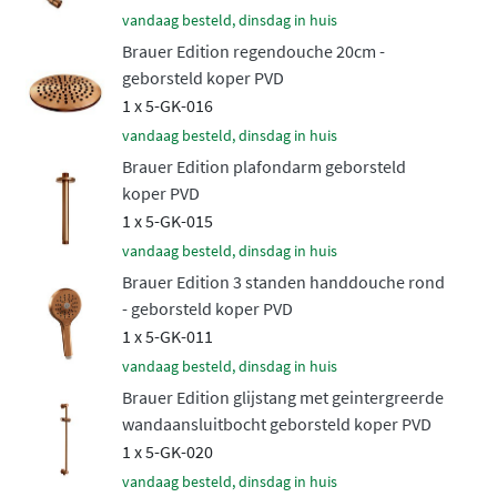
met een flexibele doucheslang van 150 cm.
vandaag besteld, dinsdag in huis
Ruime keuze in kleuren en
Brauer Edition regendouche 20cm -
geborsteld koper PVD
afwerkingen
1 x 5-GK-016
vandaag besteld, dinsdag in huis
De Edition collectie onderscheidt zich door een breed
Brauer Edition plafondarm geborsteld
scala aan afwerkingen. Naast het tijdloze
glanzende
koper PVD
chroom
zijn er moderne matte PVD-afwerkingen
1 x 5-GK-015
beschikbaar: geborsteld goud, geborsteld koper,
vandaag besteld, dinsdag in huis
geborsteld gunmetal, geborsteld RVS en mat zwart. Deze
Brauer Edition 3 standen handdouche rond
hoogwaardige PVD-coating is bijzonder slijtvast,
- geborsteld koper PVD
krasbestendig en behoudt jarenlang zijn prachtige
1 x 5-GK-011
uitstraling.
vandaag besteld, dinsdag in huis
Veilige en stabiele
Brauer Edition glijstang met geintergreerde
wandaansluitbocht geborsteld koper PVD
temperatuurregeling
1 x 5-GK-020
vandaag besteld, dinsdag in huis
Het hart van deze doucheset vormt de ingebouwde