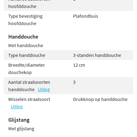
hoofddouche
Type bevestiging
Plafondbuis
hoofddouche
Handdouche
Met handdouche
Type handdouche
3-standen handdouche
Breedte/diameter
12 cm
douchekop
Aantal straalsoorten
3
handdouche
Uitleg
Wisselen straalsoort
Drukknop op handdouche
Uitleg
Glijstang
Met glijstang