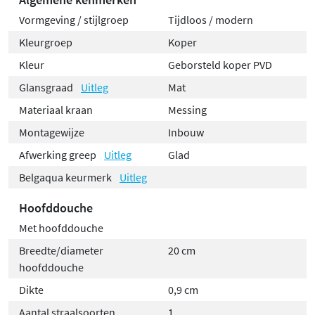
Vormgeving / stijlgroep
Tijdloos / modern
Kleurgroep
Koper
Kleur
Geborsteld koper PVD
Glansgraad
Uitleg
Mat
Materiaal kraan
Messing
Montagewijze
Inbouw
Afwerking greep
Uitleg
Glad
Belgaqua keurmerk
Uitleg
Hoofddouche
Met hoofddouche
Breedte/diameter
20 cm
hoofddouche
Dikte
0,9 cm
Aantal straalsoorten
1