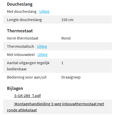
Doucheslang
Met doucheslang
Uitleg
Lengte doucheslang
150 cm
Thermostaat
Vorm thermostaat
Rond
Thermostatisch
Uitleg
Met inbouwdeel
Uitleg
Aantal uitgangen tegelijk
1
bedienbaar
Bediening voor aan/uit
Draaigreep
Bijlagen
5-GK-289_T.pdf
Montagehandleiding 3-weg inbouwthermostaat met
ronde afdekplaat