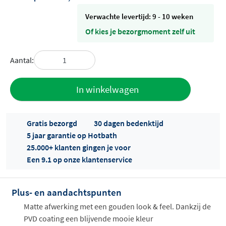
Verwachte levertijd: 9 - 10 weken
Of kies je bezorgmoment zelf uit
Aantal:
Toevoegen
In winkelwagen
aan offerte
Gratis bezorgd
30 dagen bedenktijd
5 jaar garantie op Hotbath
25.000+ klanten gingen je voor
Een 9.1 op onze klantenservice
Plus- en aandachtspunten
Offertes
ophalen...
Matte afwerking met een gouden look & feel. Dankzij de
PVD coating een blijvende mooie kleur