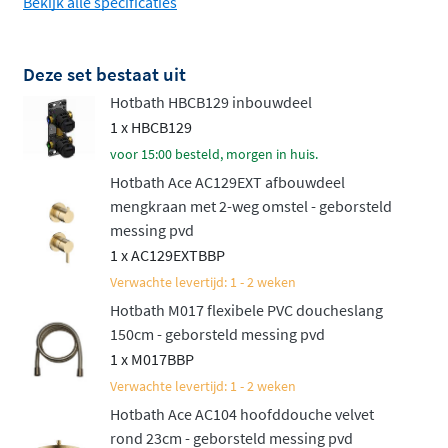
Bekijk alle specificaties
staafhanddouche of een veelzijdige 3-standen
handdouche voor extra comfort
Bevestig de handdouche op een vaste
Deze set bestaat uit
wandhouder of een praktische glijstang voor in
Hotbath HBCB129 inbouwdeel
hoogte verstelbaar douchen
1 x HBCB129
voor 15:00 besteld, morgen in huis.
Net als de rest van de
Hotbath Ace-collectie
staat deze
Hotbath Ace AC129EXT afbouwdeel
set voor hoge kwaliteit en een verfijnd, slank design.
mengkraan met 2-weg omstel - geborsteld
Bovendien is het een aantrekkelijk geprijsd alternatief
messing pvd
voor de luxueuze Cobber-reeks. Deze set biedt niet
1 x AC129EXTBBP
alleen gebruiksgemak, maar ook een luxe uitstraling die
Verwachte levertijd: 1 - 2 weken
perfect past in elke hedendaagse badkamer. Een
Hotbath M017 flexibele PVC doucheslang
complete doucheset die uw dagelijkse routine een stuk
150cm - geborsteld messing pvd
aangenamer maakt.
1 x M017BBP
Verwachte levertijd: 1 - 2 weken
Naast deze inbouwset met mengkraan is de set ook
Hotbath Ace AC104 hoofddouche velvet
leverbaar in een variant met thermostaat. Bekijk
rond 23cm - geborsteld messing pvd