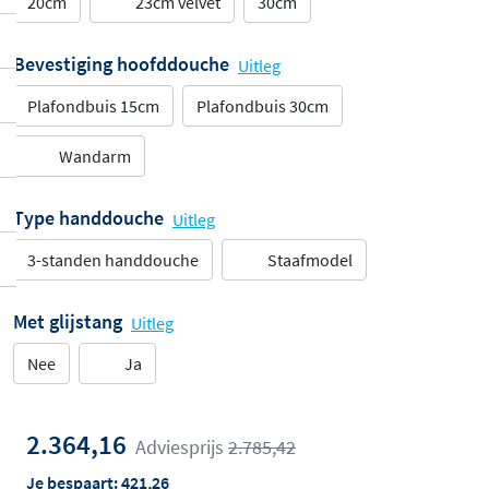
20cm
23cm velvet
30cm
Bevestiging hoofddouche
Uitleg
Plafondbuis 15cm
Plafondbuis 30cm
Wandarm
Type handdouche
Uitleg
3-standen handdouche
Staafmodel
Met glijstang
Uitleg
Nee
Ja
2.364,16
Adviesprijs
2.785,42
Je bespaart:
421,26