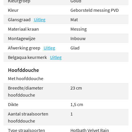
Kleurgroep
Goud
Kleur
Geborsteld messing PVD
Glansgraad
Uitleg
Mat
Materiaal kraan
Messing
Montagewijze
Inbouw
Afwerking greep
Uitleg
Glad
Belgaqua keurmerk
Uitleg
Hoofddouche
Met hoofddouche
Breedte/diameter
23 cm
hoofddouche
Dikte
1,5 cm
Aantal straalsoorten
1
hoofddouche
Type straalsoorten
Hotbath Velvet Rain