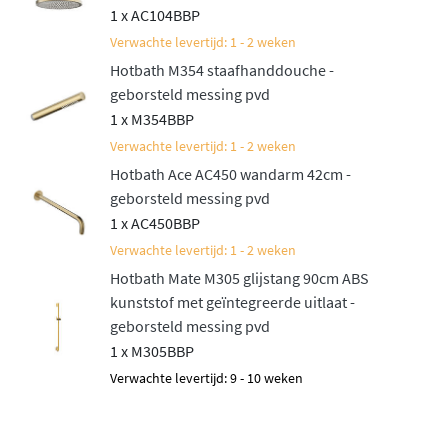
daarvoor de
Hotbath ACE inbouw doucheset met
1 x AC104BBP
thermostaat
.
Verwachte levertijd: 1 - 2 weken
Hotbath M354 staafhanddouche -
geborsteld messing pvd
1 x M354BBP
Verwachte levertijd: 1 - 2 weken
Hotbath Ace AC450 wandarm 42cm -
geborsteld messing pvd
1 x AC450BBP
Verwachte levertijd: 1 - 2 weken
Hotbath Mate M305 glijstang 90cm ABS
kunststof met geïntegreerde uitlaat -
geborsteld messing pvd
1 x M305BBP
Verwachte levertijd: 9 - 10 weken