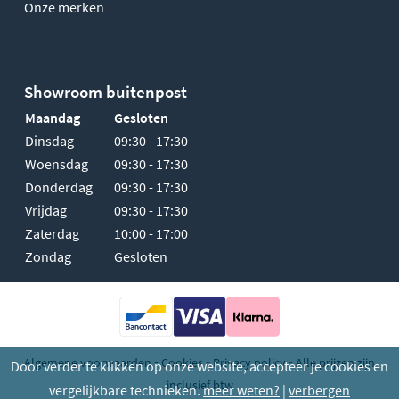
Onze merken
Showroom buitenpost
Maandag
Gesloten
Dinsdag
09:30 - 17:30
Woensdag
09:30 - 17:30
Donderdag
09:30 - 17:30
Vrijdag
09:30 - 17:30
Zaterdag
10:00 - 17:00
Zondag
Gesloten
-
-
-
Algemene voorwaarden
Cookies
Privacy policy
Alle prijzen zijn
Door verder te klikken op onze website, accepteer je cookies en
inclusief btw
vergelijkbare technieken.
meer weten?
|
verbergen