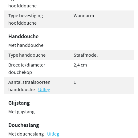
hoofddouche
Type bevestiging
Wandarm
hoofddouche
Handdouche
Met handdouche
Type handdouche
Staafmodel
Breedte/diameter
2,4 cm
douchekop
Aantal straalsoorten
1
handdouche
Uitleg
Glijstang
Met glijstang
Doucheslang
Met doucheslang
Uitleg