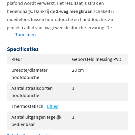
plafond wordt verwerkt. Het resultaat is strak en
hedendaags. Dankzij de
2-weg mengkraan
schakelt u
moeiteloos tussen hoofddouche en handdouche. Zo
geniet u altijd van uw gewenste douche-ervaring. De
Toon meer
temperatuur regelt u handmatig door warm en koud
water te mengen.
Specificaties
Stel de set volledig samen naar uw smaak met de
Kleur
Geborsteld messing PVD
volgende opties:
Breedte/diameter
23 cm
hoofddouche
Keuze uit 6 kleuren voor een perfecte match met
uw interieur
Aantal straalsoorten
1
Keuze uit 3 verschillende hoofddouches
hoofddouche
Hoofddouchebevestiging via een wandarm of
Thermostatisch
Uitleg
plafondbuis, afhankelijk van uw
Aantal uitgangen tegelijk
1
badkamerontwerp
bedienbaar
Handdoucheopties: kies tussen een elegante