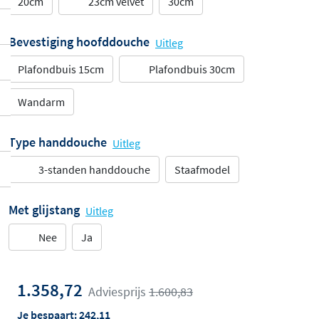
20cm
23cm velvet
30cm
Bevestiging hoofddouche
Uitleg
Plafondbuis 15cm
Plafondbuis 30cm
Wandarm
Type handdouche
Uitleg
3-standen handdouche
Staafmodel
Met glijstang
Uitleg
Nee
Ja
1.358,72
Adviesprijs
1.600,83
Je bespaart:
242,11