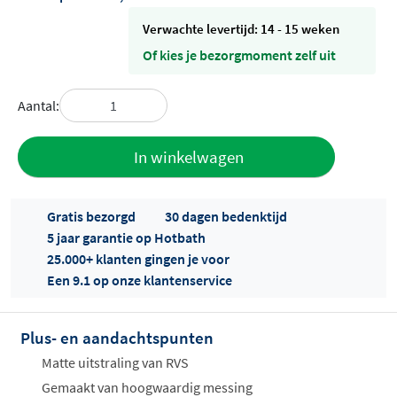
Verwachte levertijd: 14 - 15 weken
Of kies je bezorgmoment zelf uit
Aantal:
Toevoegen
In winkelwagen
aan offerte
Gratis bezorgd
30 dagen bedenktijd
5 jaar garantie op Hotbath
25.000+ klanten gingen je voor
Een 9.1 op onze klantenservice
Plus- en aandachtspunten
Offertes
ophalen...
Matte uitstraling van RVS
Gemaakt van hoogwaardig messing