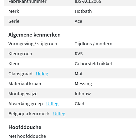
Fabrikantnummer
IBS-ACE2065
Merk
Hotbath
Serie
Ace
Algemene kenmerken
Vormgeving / stijlgroep
Tijdloos / modern
Kleurgroep
RVS
Kleur
Geborsteld nikkel
Glansgraad
Uitleg
Mat
Materiaal kraan
Messing
Montagewijze
Inbouw
Afwerking greep
Uitleg
Glad
Belgaqua keurmerk
Uitleg
Hoofddouche
Met hoofddouche