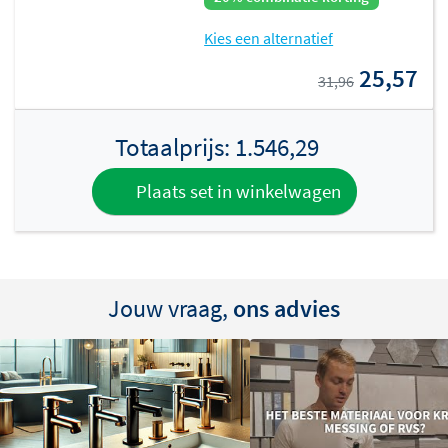
Kies een alternatief
25,57
31,96
Totaalprijs:
1.546,29
Plaats set in winkelwagen
Jouw vraag,
ons advies