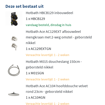
Bevestig de handdouche op een vaste
Deze set bestaat uit
wandhouder of een praktische glijstang voor in
Hotbath HBCB129 inbouwdeel
hoogte verstelbaar douchen
1 x HBCB129
vandaag besteld, dinsdag in huis
Net als de rest van de
Hotbath Ace-collectie
staat deze
Hotbath Ace AC129EXT afbouwdeel
set voor hoge kwaliteit en een verfijnd, slank design.
mengkraan met 2-weg omstel - geborsteld
Bovendien is het een aantrekkelijk geprijsd alternatief
nikkel
voor de luxueuze Cobber-reeks. Deze set biedt niet
1 x AC129EXTGN
alleen gebruiksgemak, maar ook een luxe uitstraling die
Verwachte levertijd: 1 - 2 weken
perfect past in elke hedendaagse badkamer. Een
Hotbath M015 doucheslang 150cm -
complete doucheset die uw dagelijkse routine een stuk
geborsteld nikkel
aangenamer maakt.
1 x M015GN
Verwachte levertijd: 1 - 2 weken
Naast deze inbouwset met mengkraan is de set ook
Hotbath Ace AC104 hoofddouche velvet
leverbaar in een variant met thermostaat. Bekijk
rond 23cm - geborsteld nikkel
daarvoor de
Hotbath ACE inbouw doucheset met
1 x AC104GN
thermostaat
.
Verwachte levertijd: 1 - 2 weken