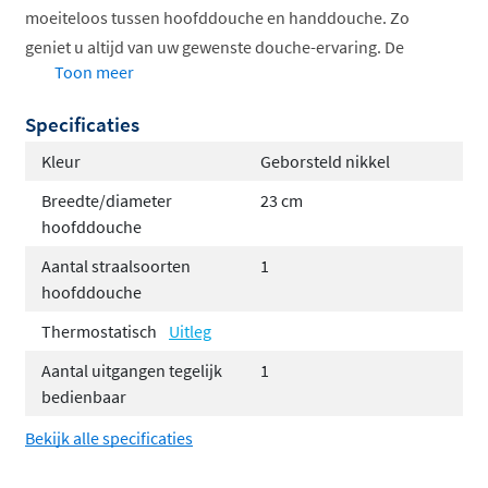
moeiteloos tussen hoofddouche en handdouche. Zo
geniet u altijd van uw gewenste douche-ervaring. De
Toon meer
temperatuur regelt u handmatig door warm en koud
water te mengen.
Specificaties
Stel de set volledig samen naar uw smaak met de
Kleur
Geborsteld nikkel
volgende opties:
Breedte/diameter
23 cm
hoofddouche
Keuze uit 6 kleuren voor een perfecte match met
uw interieur
Aantal straalsoorten
1
Keuze uit 3 verschillende hoofddouches
hoofddouche
Hoofddouchebevestiging via een wandarm of
Thermostatisch
Uitleg
plafondbuis, afhankelijk van uw
Aantal uitgangen tegelijk
1
badkamerontwerp
bedienbaar
Handdoucheopties: kies tussen een elegante
Bekijk alle specificaties
staafhanddouche of een veelzijdige 3-standen
handdouche voor extra comfort