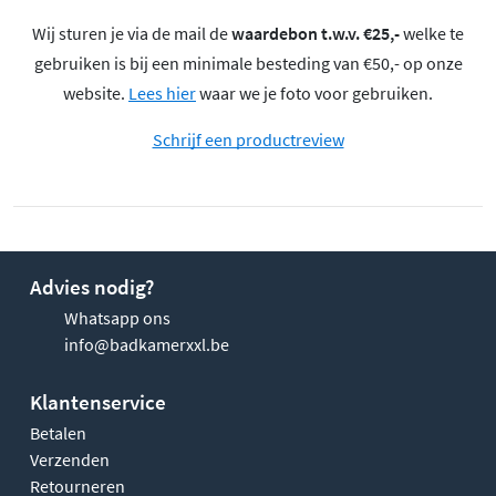
Wij sturen je via de mail de
waardebon t.w.v. €25,-
welke te
gebruiken is bij een minimale besteding van €50,- op onze
website.
Lees hier
waar we je foto voor gebruiken.
Schrijf een productreview
Advies nodig?
Whatsapp ons
info@badkamerxxl.be
Klantenservice
Betalen
Verzenden
Retourneren