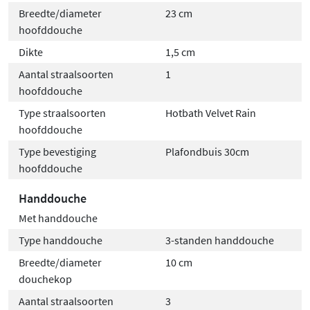
Breedte/diameter
23 cm
hoofddouche
Dikte
1,5 cm
Aantal straalsoorten
1
hoofddouche
Type straalsoorten
Hotbath Velvet Rain
hoofddouche
Type bevestiging
Plafondbuis 30cm
hoofddouche
Handdouche
Met handdouche
Type handdouche
3-standen handdouche
Breedte/diameter
10 cm
douchekop
Aantal straalsoorten
3