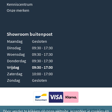
Kenniscentrum
Onze merken
Showroom buitenpost
Maandag
Gesloten
Dinsdag
09:30 - 17:30
Woensdag
09:30 - 17:30
Donderdag
09:30 - 17:30
Vrijdag
09:30 - 17:30
Zaterdag
10:00 - 17:00
Zondag
Gesloten
-
-
-
Algemene voorwaarden
Cookies
Privacy policy
Alle prijzen zijn
Door verder te klikken op onze website, accepteer je cookies en