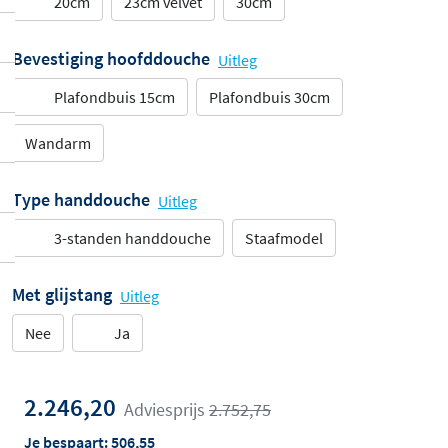
20cm
23cm velvet
30cm
Bevestiging hoofddouche
Uitleg
Plafondbuis 15cm
Plafondbuis 30cm
Wandarm
Type handdouche
Uitleg
3-standen handdouche
Staafmodel
Met glijstang
Uitleg
Nee
Ja
2.246,20
Adviesprijs
2.752,75
Je bespaart:
506,55