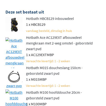
handdouche voor extra comfort
Bevestig de handdouche op een vaste
Deze set bestaat uit
wandhouder of een praktische glijstang voor in
Hotbath HBCB129 inbouwdeel
hoogte verstelbaar douchen
1 x HBCB129
vandaag besteld, dinsdag in huis
Net als de rest van de
Hotbath Ace-collectie
staat deze
Hotbath Ace AC129EXT afbouwdeel
set voor hoge kwaliteit en een verfijnd, slank design.
mengkraan met 2-weg omstel - geborsteld
Bovendien is het een aantrekkelijk geprijsd alternatief
zwart pvd
voor de luxueuze Cobber-reeks. Deze set biedt niet
1 x AC129EXTMBP
alleen gebruiksgemak, maar ook een luxe uitstraling die
Verwachte levertijd: 1 - 2 weken
perfect past in elke hedendaagse badkamer. Een
Hotbath M015 doucheslang 150cm -
complete doucheset die uw dagelijkse routine een stuk
geborsteld zwart pvd
aangenamer maakt.
1 x M015MBP
Verwachte levertijd: 1 - 2 weken
Naast deze inbouwset met mengkraan is de set ook
Hotbath M100 hoofddouche 20cm -
leverbaar in een variant met thermostaat. Bekijk
geborsteld zwart pvd
daarvoor de
Hotbath ACE inbouw doucheset met
1 x M100MBP