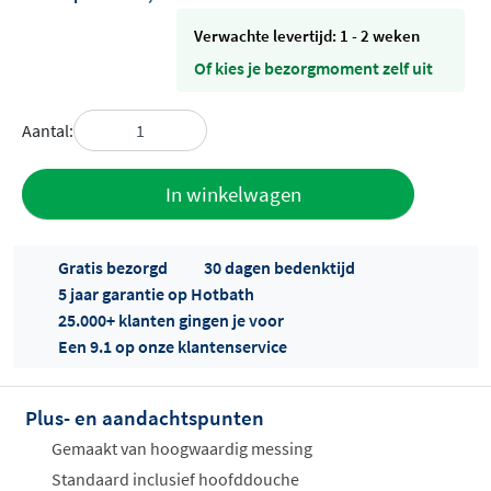
Verwachte levertijd: 1 - 2 weken
Of kies je bezorgmoment zelf uit
Aantal:
Toevoegen
In winkelwagen
aan offerte
Gratis bezorgd
30 dagen bedenktijd
5 jaar garantie op Hotbath
25.000+ klanten gingen je voor
Een 9.1 op onze klantenservice
Plus- en aandachtspunten
Offertes
ophalen...
Gemaakt van hoogwaardig messing
Standaard inclusief hoofddouche