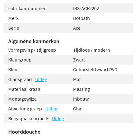
Fabrikantnummer
IBS-ACE2202
Merk
Hotbath
Serie
Ace
Algemene kenmerken
Vormgeving / stijlgroep
Tijdloos / modern
Kleurgroep
Zwart
Kleur
Geborsteld zwart PVD
Glansgraad
Uitleg
Mat
Materiaal kraan
Messing
Montagewijze
Inbouw
Afwerking greep
Uitleg
Glad
Belgaqua keurmerk
Uitleg
Hoofddouche