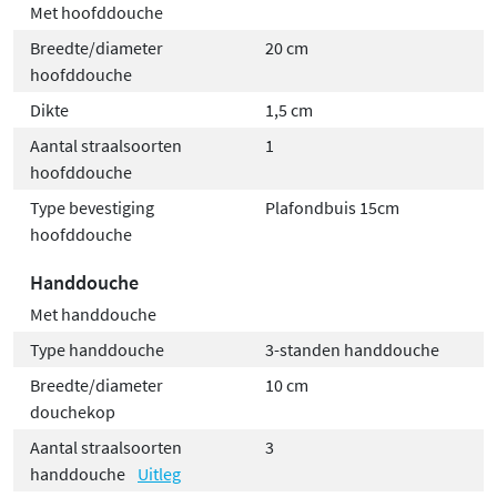
Met hoofddouche
Breedte/diameter
20 cm
hoofddouche
Dikte
1,5 cm
Aantal straalsoorten
1
hoofddouche
Type bevestiging
Plafondbuis 15cm
hoofddouche
Handdouche
Met handdouche
Type handdouche
3-standen handdouche
Breedte/diameter
10 cm
douchekop
Aantal straalsoorten
3
handdouche
Uitleg