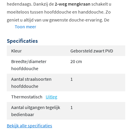
hedendaags. Dankzij de
2-weg mengkraan
schakelt u
moeiteloos tussen hoofddouche en handdouche. Zo
geniet u altijd van uw gewenste douche-ervaring. De
Toon meer
temperatuur regelt u handmatig door warm en koud
water te mengen.
Specificaties
Stel de set volledig samen naar uw smaak met de
Kleur
Geborsteld zwart PVD
volgende opties:
Breedte/diameter
20 cm
hoofddouche
Keuze uit 6 kleuren voor een perfecte match met
uw interieur
Aantal straalsoorten
1
Keuze uit 3 verschillende hoofddouches
hoofddouche
Hoofddouchebevestiging via een wandarm of
Thermostatisch
Uitleg
plafondbuis, afhankelijk van uw
Aantal uitgangen tegelijk
1
badkamerontwerp
bedienbaar
Handdoucheopties: kies tussen een elegante
Bekijk alle specificaties
staafhanddouche of een veelzijdige 3-standen