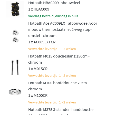
Hotbath HBAC009 inbouwdeel
luxueuze uitstraling heeft die perfect past in elke
1 x HBAC009
moderne badkamer. Uw dagelijkse doucheroutine
vandaag besteld, dinsdag in huis
wordt er meteen een stuk aangenamer op.
Hotbath Ace AC009EXT afbouwdeel voor
Verkiest u een mengkraan boven een thermostaat?
inbouw thermostaat met 2-weg stop-
Ontdek dan de
Hotbath ACE inbouw doucheset met
omstel - chroom
1 x AC009EXTCR
mengkraan
.
Verwachte levertijd: 1 - 2 weken
Hotbath M015 doucheslang 150cm -
chroom
1 x M015CR
Verwachte levertijd: 1 - 2 weken
Hotbath M100 hoofddouche 20cm -
chroom
1 x M100CR
Verwachte levertijd: 1 - 2 weken
Hotbath M375 3-standen handdouche