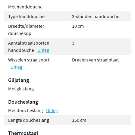
Met handdouche
Type handdouche
3-standen handdouche
Breedte/diameter
10 cm
douchekop
Aantal straalsoorten
3
handdouche
Uitleg
Wisselen straalsoort
Draaien van straalplaat
Uitleg
Glijstang
Met glijstang
Doucheslang
Met doucheslang
Uitleg
Lengte doucheslang
150 cm
Thermostaat