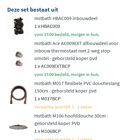
de luxueuze Cobber serie. Het resultaat is een
Deze set bestaat uit
doucheset die niet alleen functioneel is, maar ook een
Hotbath HBAC009 inbouwdeel
luxueuze uitstraling heeft die perfect past in elke
1 x HBAC009
moderne badkamer. Uw dagelijkse doucheroutine
voor 15:00 besteld, morgen in huis.
wordt er meteen een stuk aangenamer op.
Hotbath Ace AC009EXT afbouwdeel voor
Verkiest u een mengkraan boven een thermostaat?
inbouw thermostaat met 2-weg stop-
Ontdek dan de
Hotbath ACE inbouw doucheset met
omstel - geborsteld koper pvd
1 x AC009EXTBCP
mengkraan
.
voor 15:00 besteld, morgen in huis.
Hotbath M017 flexibele PVC doucheslang
150cm - geborsteld koper pvd
1 x M017BCP
Verwachte levertijd: 1 - 2 weken
Hotbath M106 hoofddouche 30cm -
geborsteld koper PVD
1 x M106BCP
Verwachte levertijd: 1 - 2 weken