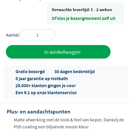
Verwachte levertijd: 1 - 2 weken
Of kies je bezorgmoment zelf uit
Aantal:
Toevoegen
In winkelwagen
aan offerte
Gratis bezorgd
30 dagen bedenktijd
5 jaar garantie op Hotbath
25.000+ klanten gingen je voor
Een 9.1 op onze klantenservice
Plus- en aandachtspunten
Offertes
ophalen...
Matte afwerking met de look & feel van koper. Dankzij de
PVD coating een blijvende mooie kleur