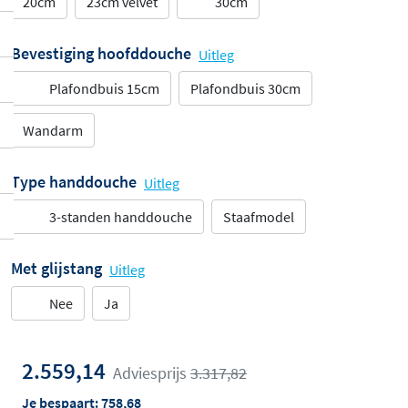
20cm
23cm velvet
30cm
Bevestiging hoofddouche
Uitleg
Plafondbuis 15cm
Plafondbuis 30cm
Wandarm
Type handdouche
Uitleg
3-standen handdouche
Staafmodel
Met glijstang
Uitleg
Nee
Ja
2.559,14
Adviesprijs
3.317,82
Je bespaart:
758,68