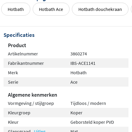
Hotbath
Hotbath Ace
Hotbath douchekraan
Specificaties
Product
Artikelnummer
3860274
Fabrikantnummer
IBS-ACE1141
Merk
Hotbath
Serie
Ace
Algemene kenmerken
Vormgeving / stijlgroep
Tijdloos / modern
Kleurgroep
Koper
Kleur
Geborsteld koper PVD
Glansgraad
Uitleg
Mat