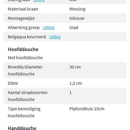
Materiaal kraan
Messing
Montagewijze
Inbouw
Afwerking greep
Uitleg
Glad
Belgaqua keurmerk
Uitleg
Hoofddouche
Met hoofddouche
Breedte/diameter
30 cm
hoofddouche
Dikte
1,5 cm
Aantal straalsoorten
1
hoofddouche
Type bevestiging
Plafondbuis 15cm
hoofddouche
Handdouche