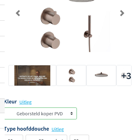
Previous
Next
+3
Kleur
Uitleg
Type hoofddouche
Uitleg