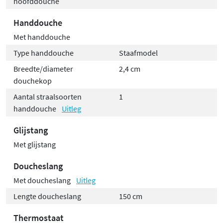
hoofddouche
Handdouche
Met handdouche
Type handdouche
Staafmodel
Breedte/diameter
2,4 cm
douchekop
Aantal straalsoorten
1
handdouche
Uitleg
Glijstang
Met glijstang
Doucheslang
Met doucheslang
Uitleg
Lengte doucheslang
150 cm
Thermostaat