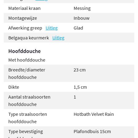
Materiaal kraan
Messing
Montagewijze
Inbouw
Afwerking greep
Uitleg
Glad
Belgaqua keurmerk
Uitleg
Hoofddouche
Met hoofddouche
Breedte/diameter
23 cm
hoofddouche
Dikte
1,5 cm
Aantal straalsoorten
1
hoofddouche
Type straalsoorten
Hotbath Velvet Rain
hoofddouche
Type bevestiging
Plafondbuis 15cm