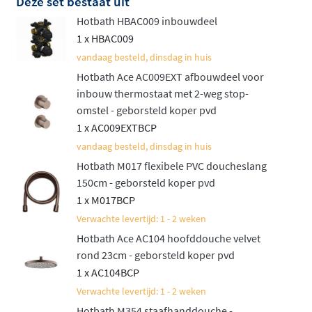
Deze set bestaat uit
doucheset die niet alleen functioneel is, maar ook een
Hotbath HBAC009 inbouwdeel
luxueuze uitstraling heeft die perfect past in elke
1 x HBAC009
moderne badkamer. Uw dagelijkse doucheroutine
vandaag besteld, dinsdag in huis
wordt er meteen een stuk aangenamer op.
Hotbath Ace AC009EXT afbouwdeel voor
Verkiest u een mengkraan boven een thermostaat?
inbouw thermostaat met 2-weg stop-
Ontdek dan de
Hotbath ACE inbouw doucheset met
omstel - geborsteld koper pvd
1 x AC009EXTBCP
mengkraan
.
vandaag besteld, dinsdag in huis
Hotbath M017 flexibele PVC doucheslang
150cm - geborsteld koper pvd
1 x M017BCP
Verwachte levertijd: 1 - 2 weken
Hotbath Ace AC104 hoofddouche velvet
rond 23cm - geborsteld koper pvd
1 x AC104BCP
Verwachte levertijd: 1 - 2 weken
Hotbath M354 staafhanddouche -