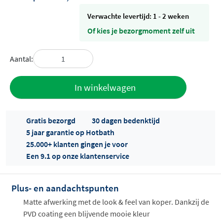
Verwachte levertijd: 1 - 2 weken
Of kies je bezorgmoment zelf uit
Aantal:
Toevoegen
In winkelwagen
aan offerte
Gratis bezorgd
30 dagen bedenktijd
5 jaar garantie op Hotbath
25.000+ klanten gingen je voor
Een 9.1 op onze klantenservice
Plus- en aandachtspunten
Offertes
ophalen...
Matte afwerking met de look & feel van koper. Dankzij de
PVD coating een blijvende mooie kleur