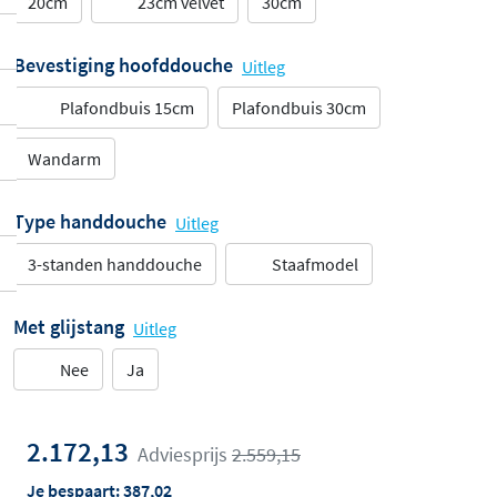
20cm
23cm velvet
30cm
Bevestiging hoofddouche
Uitleg
Plafondbuis 15cm
Plafondbuis 30cm
Wandarm
Type handdouche
Uitleg
3-standen handdouche
Staafmodel
Met glijstang
Uitleg
Nee
Ja
2.172,13
Adviesprijs
2.559,15
Je bespaart:
387,02