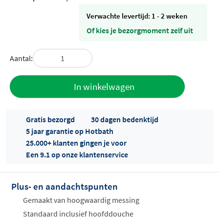
Verwachte levertijd: 1 - 2 weken
Of kies je bezorgmoment zelf uit
Aantal:
Toevoegen
In winkelwagen
aan offerte
Gratis bezorgd
30 dagen bedenktijd
5 jaar garantie op Hotbath
25.000+ klanten gingen je voor
Een 9.1 op onze klantenservice
Plus- en aandachtspunten
Offertes
ophalen...
Gemaakt van hoogwaardig messing
Standaard inclusief hoofddouche