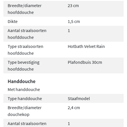
Breedte/diameter
23 cm
hoofddouche
Dikte
1,5 cm
Aantal straalsoorten
1
hoofddouche
Type straalsoorten
Hotbath Velvet Rain
hoofddouche
Type bevestiging
Plafondbuis 30cm
hoofddouche
Handdouche
Met handdouche
Type handdouche
Staafmodel
Breedte/diameter
2,4 cm
douchekop
Aantal straalsoorten
1