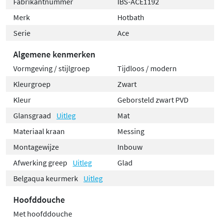
Fabrikantnummer
IBS-ACE1192
Merk
Hotbath
Serie
Ace
Algemene kenmerken
Vormgeving / stijlgroep
Tijdloos / modern
Kleurgroep
Zwart
Kleur
Geborsteld zwart PVD
Glansgraad
Uitleg
Mat
Materiaal kraan
Messing
Montagewijze
Inbouw
Afwerking greep
Uitleg
Glad
Belgaqua keurmerk
Uitleg
Hoofddouche
Met hoofddouche