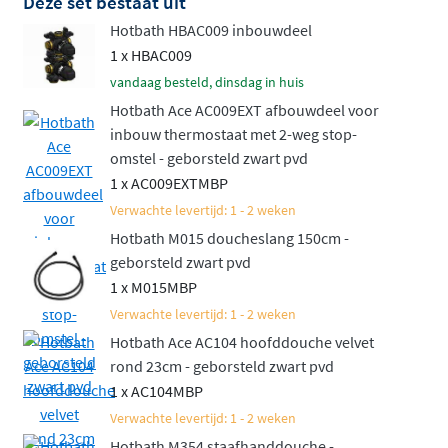
Deze set bestaat uit
doucheset die niet alleen functioneel is, maar ook een
Hotbath HBAC009 inbouwdeel
luxueuze uitstraling heeft die perfect past in elke
1 x HBAC009
moderne badkamer. Uw dagelijkse doucheroutine
vandaag besteld, dinsdag in huis
wordt er meteen een stuk aangenamer op.
Hotbath Ace AC009EXT afbouwdeel voor
Verkiest u een mengkraan boven een thermostaat?
inbouw thermostaat met 2-weg stop-
Ontdek dan de
Hotbath ACE inbouw doucheset met
omstel - geborsteld zwart pvd
1 x AC009EXTMBP
mengkraan
.
Verwachte levertijd: 1 - 2 weken
Hotbath M015 doucheslang 150cm -
geborsteld zwart pvd
1 x M015MBP
Verwachte levertijd: 1 - 2 weken
Hotbath Ace AC104 hoofddouche velvet
rond 23cm - geborsteld zwart pvd
1 x AC104MBP
Verwachte levertijd: 1 - 2 weken
Hotbath M354 staafhanddouche -