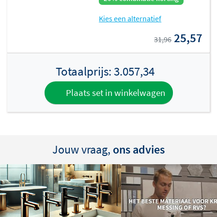
Kies een alternatief
25,57
31,96
Totaalprijs:
3.057,34
Plaats set in winkelwagen
Jouw vraag,
ons advies