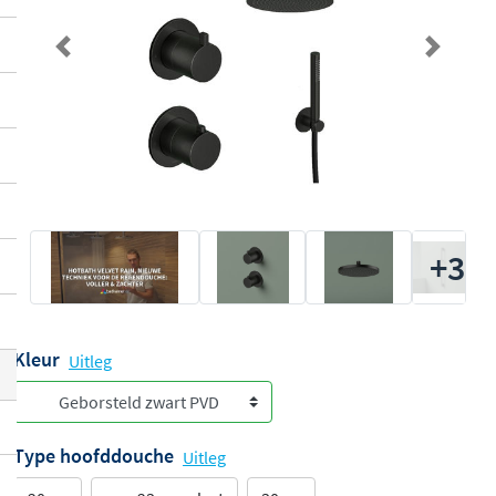
Previous
Next
+3
Kleur
Uitleg
Type hoofddouche
Uitleg