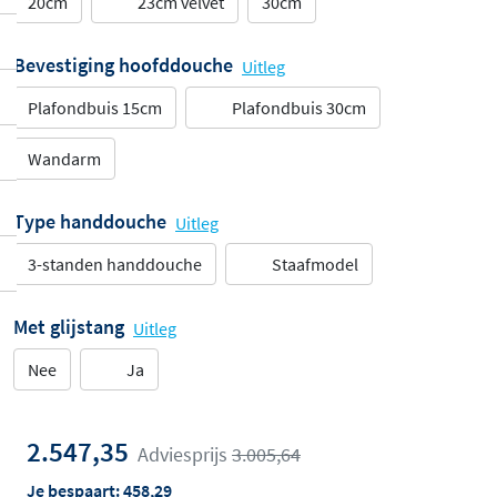
20cm
23cm velvet
30cm
Bevestiging hoofddouche
Uitleg
Plafondbuis 15cm
Plafondbuis 30cm
Wandarm
Type handdouche
Uitleg
3-standen handdouche
Staafmodel
Met glijstang
Uitleg
Nee
Ja
2.547,35
Adviesprijs
3.005,64
Je bespaart:
458,29