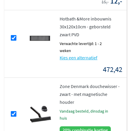
12,-
15,-
Hotbath &More inbouwnis
30x120x10cm - geborsteld
zwart PVD
Verwachte levertijd: 1 - 2
weken
Kies een alternatief
472,42
Zone Denmark douchewisser -
zwart - met magnetische
houder
vandaag besteld, dinsdag in
huis
20% combinatie korting