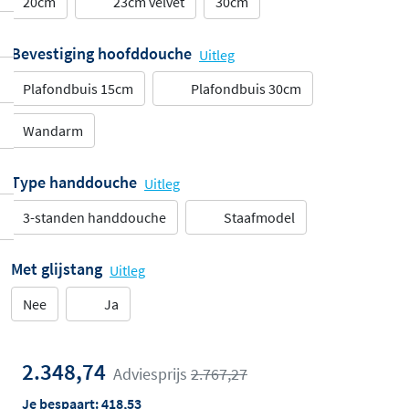
20cm
23cm velvet
30cm
Bevestiging hoofddouche
Uitleg
Plafondbuis 15cm
Plafondbuis 30cm
Wandarm
Type handdouche
Uitleg
3-standen handdouche
Staafmodel
Met glijstang
Uitleg
Nee
Ja
2.348,74
Adviesprijs
2.767,27
Je bespaart:
418,53