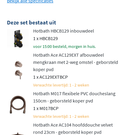
Bekijk alle specificaties
staafhanddouche of een veelzijdige 3-standen
handdouche voor extra comfort
Bevestig de handdouche op een vaste
Deze set bestaat uit
wandhouder of een praktische glijstang voor in
Hotbath HBCB129 inbouwdeel
hoogte verstelbaar douchen
1 x HBCB129
voor 15:00 besteld, morgen in huis.
Net als de rest van de
Hotbath Ace-collectie
staat deze
Hotbath Ace AC129EXT afbouwdeel
set voor hoge kwaliteit en een verfijnd, slank design.
mengkraan met 2-weg omstel - geborsteld
Bovendien is het een aantrekkelijk geprijsd alternatief
koper pvd
voor de luxueuze Cobber-reeks. Deze set biedt niet
1 x AC129EXTBCP
alleen gebruiksgemak, maar ook een luxe uitstraling die
Verwachte levertijd: 1 - 2 weken
perfect past in elke hedendaagse badkamer. Een
Hotbath M017 flexibele PVC doucheslang
complete doucheset die uw dagelijkse routine een stuk
150cm - geborsteld koper pvd
aangenamer maakt.
1 x M017BCP
Verwachte levertijd: 1 - 2 weken
Naast deze inbouwset met mengkraan is de set ook
Hotbath Ace AC104 hoofddouche velvet
leverbaar in een variant met thermostaat. Bekijk
rond 23cm - geborsteld koper pvd