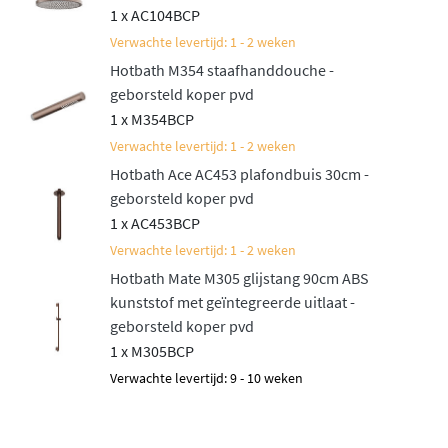
daarvoor de
Hotbath ACE inbouw doucheset met
1 x AC104BCP
thermostaat
.
Verwachte levertijd: 1 - 2 weken
Hotbath M354 staafhanddouche -
geborsteld koper pvd
1 x M354BCP
Verwachte levertijd: 1 - 2 weken
Hotbath Ace AC453 plafondbuis 30cm -
geborsteld koper pvd
1 x AC453BCP
Verwachte levertijd: 1 - 2 weken
Hotbath Mate M305 glijstang 90cm ABS
kunststof met geïntegreerde uitlaat -
geborsteld koper pvd
1 x M305BCP
Verwachte levertijd: 9 - 10 weken