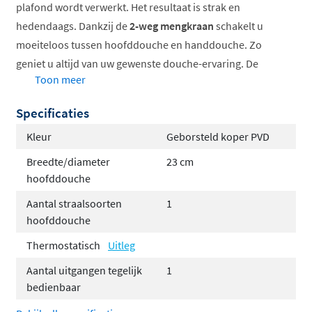
plafond wordt verwerkt. Het resultaat is strak en
hedendaags. Dankzij de
2-weg mengkraan
schakelt u
moeiteloos tussen hoofddouche en handdouche. Zo
geniet u altijd van uw gewenste douche-ervaring. De
Toon meer
temperatuur regelt u handmatig door warm en koud
water te mengen.
Specificaties
Stel de set volledig samen naar uw smaak met de
Kleur
Geborsteld koper PVD
volgende opties:
Breedte/diameter
23 cm
hoofddouche
Keuze uit 6 kleuren voor een perfecte match met
uw interieur
Aantal straalsoorten
1
Keuze uit 3 verschillende hoofddouches
hoofddouche
Hoofddouchebevestiging via een wandarm of
Thermostatisch
Uitleg
plafondbuis, afhankelijk van uw
Aantal uitgangen tegelijk
1
badkamerontwerp
bedienbaar
Handdoucheopties: kies tussen een elegante