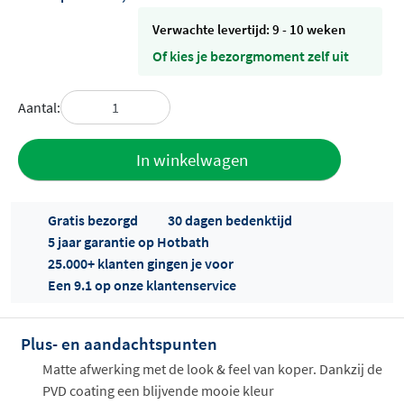
Verwachte levertijd: 9 - 10 weken
Of kies je bezorgmoment zelf uit
Aantal:
Toevoegen
In winkelwagen
aan offerte
Gratis bezorgd
30 dagen bedenktijd
5 jaar garantie op Hotbath
25.000+ klanten gingen je voor
Een 9.1 op onze klantenservice
Plus- en aandachtspunten
Offertes
ophalen...
Matte afwerking met de look & feel van koper. Dankzij de
PVD coating een blijvende mooie kleur