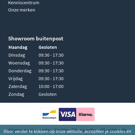
Kenniscentrum
Onze merken
Showroom buitenpost
Maandag
Gesloten
Dinsdag
09:30 - 17:30
Woensdag
09:30 - 17:30
Donderdag
09:30 - 17:30
Vrijdag
09:30 - 17:30
Zaterdag
10:00 - 17:00
Zondag
Gesloten
-
-
-
Algemene voorwaarden
Cookies
Privacy policy
Alle prijzen zijn
Door verder te klikken op onze website, accepteer je cookies en