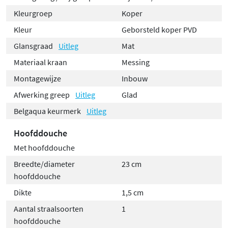
Kleurgroep
Koper
Kleur
Geborsteld koper PVD
Glansgraad
Uitleg
Mat
Materiaal kraan
Messing
Montagewijze
Inbouw
Afwerking greep
Uitleg
Glad
Belgaqua keurmerk
Uitleg
Hoofddouche
Met hoofddouche
Breedte/diameter
23 cm
hoofddouche
Dikte
1,5 cm
Aantal straalsoorten
1
hoofddouche