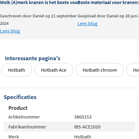
Welk (A)merk kranen is het beste voor je badkamer?
Beste materiaal voor kranen:
Geschreven door Daniel op 21 september
Geüpload door Daniel op 26 juni
Lees blog
2024
Lees blog
Interessante pagina's
Hotbath
Hotbath Ace
Hotbath chroom
Ho
Specificaties
Product
Artikelnummer
3860153
Fabrikantnummer
IBS-ACE1020
Merk
Hotbath