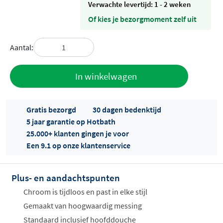
Verwachte levertijd: 1 - 2 weken
Of kies je bezorgmoment zelf uit
Aantal:
Toevoegen
In winkelwagen
aan offerte
Gratis bezorgd
30 dagen bedenktijd
5 jaar garantie op Hotbath
25.000+ klanten gingen je voor
Een 9.1 op onze klantenservice
Plus- en aandachtspunten
Offertes
ophalen...
Chroom is tijdloos en past in elke stijl
Gemaakt van hoogwaardig messing
Standaard inclusief hoofddouche