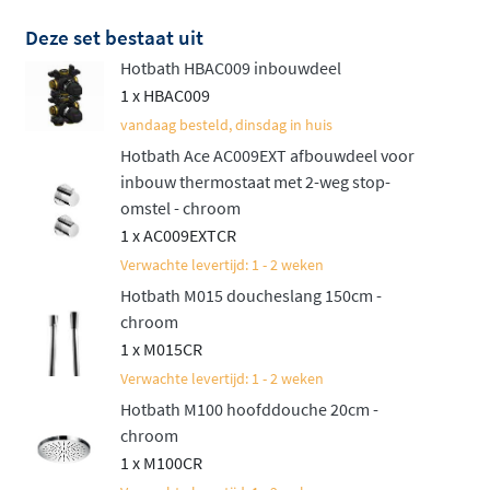
de luxueuze Cobber serie. Het resultaat is een
Deze set bestaat uit
doucheset die niet alleen functioneel is, maar ook een
Hotbath HBAC009 inbouwdeel
luxueuze uitstraling heeft die perfect past in elke
1 x HBAC009
moderne badkamer. Uw dagelijkse doucheroutine
vandaag besteld, dinsdag in huis
wordt er meteen een stuk aangenamer op.
Hotbath Ace AC009EXT afbouwdeel voor
Verkiest u een mengkraan boven een thermostaat?
inbouw thermostaat met 2-weg stop-
Ontdek dan de
Hotbath ACE inbouw doucheset met
omstel - chroom
1 x AC009EXTCR
mengkraan
.
Verwachte levertijd: 1 - 2 weken
Hotbath M015 doucheslang 150cm -
chroom
1 x M015CR
Verwachte levertijd: 1 - 2 weken
Hotbath M100 hoofddouche 20cm -
chroom
1 x M100CR