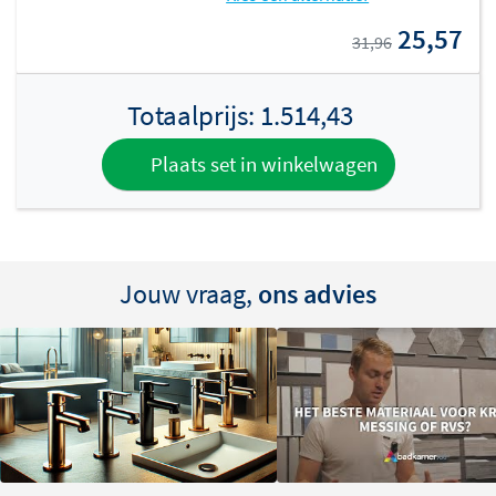
25,57
31,96
Totaalprijs:
1.514,43
Plaats set in winkelwagen
Jouw vraag,
ons advies