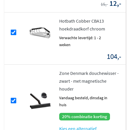
12,-
15,-
Hotbath Cobber CBA13
hoekdraadkorf chroom
Verwachte levertijd: 1 - 2
weken
104,-
Zone Denmark douchewisser -
zwart - met magnetische
houder
vandaag besteld, dinsdag in
huis
20% combinatie korting
Kies een alternatief