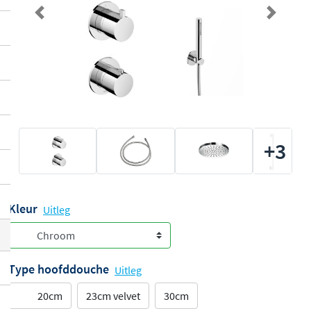
Previous
Next
+3
Kleur
Uitleg
Type hoofddouche
Uitleg
20cm
23cm velvet
30cm