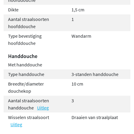
Dikte
1,5 cm
Aantal straalsoorten
1
hoofddouche
Type bevestiging
Wandarm
hoofddouche
Handdouche
Met handdouche
Type handdouche
3-standen handdouche
Breedte/diameter
10 cm
douchekop
Aantal straalsoorten
3
handdouche
Uitleg
Wisselen straalsoort
Draaien van straalplaat
Uitleg