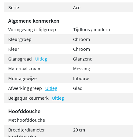
Serie
Ace
Algemene kenmerken
Vormgeving / stijlgroep
Tijdloos / modern
Kleurgroep
Chroom
Kleur
Chroom
Glansgraad
Uitleg
Glanzend
Materiaal kraan
Messing
Montagewijze
Inbouw
Afwerking greep
Uitleg
Glad
Belgaqua keurmerk
Uitleg
Hoofddouche
Met hoofddouche
Breedte/diameter
20 cm
hoofddouche