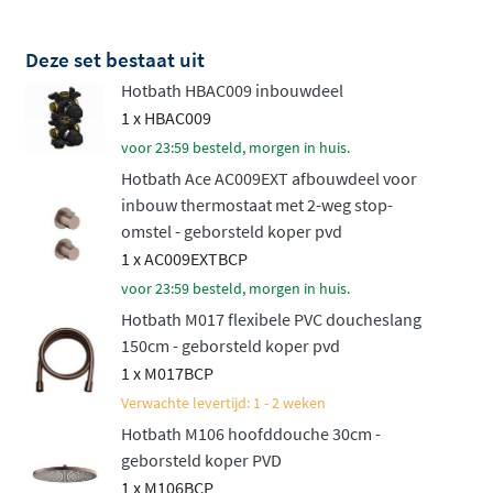
deze collectie een aantrekkelijk geprijsd alternatief voor
de luxueuze Cobber serie. Het resultaat is een
Deze set bestaat uit
doucheset die niet alleen functioneel is, maar ook een
Hotbath HBAC009 inbouwdeel
luxueuze uitstraling heeft die perfect past in elke
1 x HBAC009
moderne badkamer. Uw dagelijkse doucheroutine
voor 23:59 besteld, morgen in huis.
wordt er meteen een stuk aangenamer op.
Hotbath Ace AC009EXT afbouwdeel voor
Verkiest u een mengkraan boven een thermostaat?
inbouw thermostaat met 2-weg stop-
Ontdek dan de
Hotbath ACE inbouw doucheset met
omstel - geborsteld koper pvd
1 x AC009EXTBCP
mengkraan
.
voor 23:59 besteld, morgen in huis.
Hotbath M017 flexibele PVC doucheslang
150cm - geborsteld koper pvd
1 x M017BCP
Verwachte levertijd: 1 - 2 weken
Hotbath M106 hoofddouche 30cm -
geborsteld koper PVD
1 x M106BCP