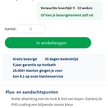
Verwachte levertijd: 9 - 10 weken
Of kies je bezorgmoment zelf uit
Aantal:
Toevoegen
In winkelwagen
aan offerte
Gratis bezorgd
30 dagen bedenktijd
5 jaar garantie op Hotbath
25.000+ klanten gingen je voor
Een 9.1 op onze klantenservice
Plus- en aandachtspunten
Offertes
ophalen...
Matte afwerking met de look & feel van koper. Dankzij de
PVD coating een blijvende mooie kleur