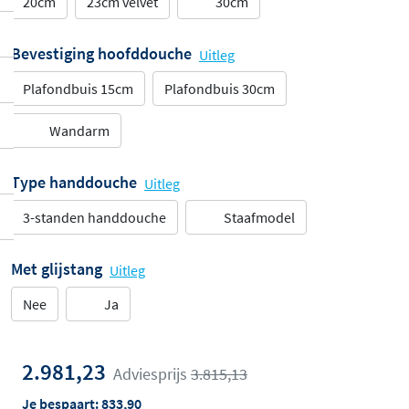
20cm
23cm velvet
30cm
Bevestiging hoofddouche
Uitleg
Plafondbuis 15cm
Plafondbuis 30cm
Wandarm
Type handdouche
Uitleg
3-standen handdouche
Staafmodel
Met glijstang
Uitleg
Nee
Ja
2.981,23
Adviesprijs
3.815,13
Je bespaart:
833,90