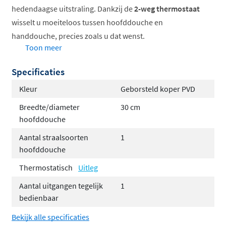
hedendaagse uitstraling. Dankzij de
2-weg thermostaat
wisselt u moeiteloos tussen hoofddouche en
handdouche, precies zoals u dat wenst.
Toon meer
Stel de set volledig samen naar uw eigen smaak:
Specificaties
Zes verschillende kleuren om uit te kiezen
Kleur
Geborsteld koper PVD
Drie types hoofddouches voor elk douchecomfort
Breedte/diameter
30 cm
Bevestiging via een wandarm of plafondbuis,
hoofddouche
afgestemd op uw badkamerindeling
Een elegante staafhanddouche of een veelzijdige
Aantal straalsoorten
1
hoofddouche
3-standen handdouche voor extra flexibiliteit
Vaste wandhouder of verstelbare glijstang, ideaal
Thermostatisch
Uitleg
wanneer u de hoogte wilt aanpassen
Aantal uitgangen tegelijk
1
bedienbaar
De
Hotbath Ace serie
staat garant voor hoogwaardige
kwaliteit en een slank, verfijnd ontwerp. Tegelijk biedt
Bekijk alle specificaties