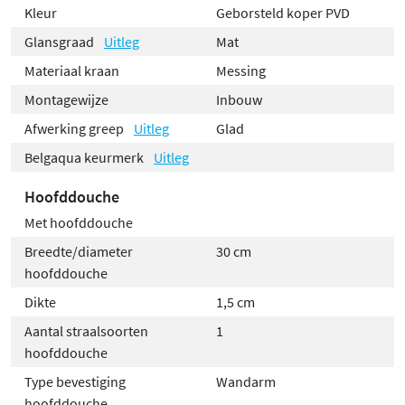
Kleur
Geborsteld koper PVD
Glansgraad
Uitleg
Mat
Materiaal kraan
Messing
Montagewijze
Inbouw
Afwerking greep
Uitleg
Glad
Belgaqua keurmerk
Uitleg
Hoofddouche
Met hoofddouche
Breedte/diameter
30 cm
hoofddouche
Dikte
1,5 cm
Aantal straalsoorten
1
hoofddouche
Type bevestiging
Wandarm
hoofddouche