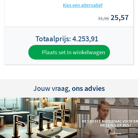
Kies een alternatief
25,57
31,96
Totaalprijs:
4.253,91
Plaats set in winkelwagen
Jouw vraag,
ons advies