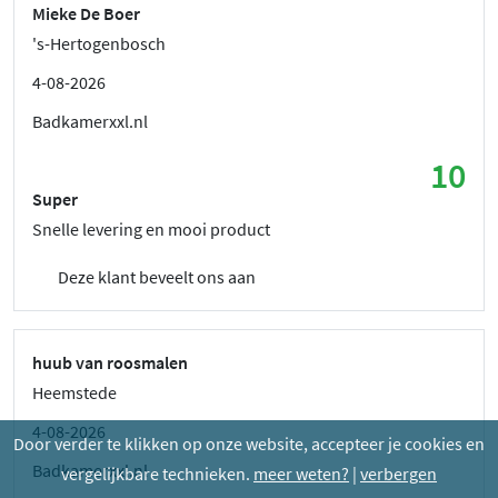
Mieke De Boer
's-Hertogenbosch
4-08-2026
Badkamerxxl.nl
10
Super
Snelle levering en mooi product
Deze klant beveelt ons aan
huub van roosmalen
Heemstede
4-08-2026
Door verder te klikken op onze website, accepteer je cookies en
Badkamerxxl.nl
vergelijkbare technieken.
meer weten?
|
verbergen