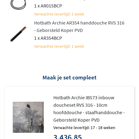
leidingdruk. De thermostatische bediening garandeert
1 x AR015BCP
een constante, veilige watertemperatuur zonder
Verwachte levertijd: 1 week
plotselinge schommelingen.
Hotbath Archie AR354 handdouche RVS 316
- Geborsteld Koper PVD
Installatievriendelijk en compleet
1 x AR354BCP
Verwachte levertijd: 1 week
De Archie IBS73 wordt geleverd
inclusief inbouwdeel
,
wat de installatie aanzienlijk vergemakkelijkt. Het
Hotbath Plumber Friendly ontwerp zorgt ervoor dat
loodgieters de set snel en efficiënt kunnen monteren. De
Maak je set compleet
ronde thermostaat wordt bediend met gladde
draaigrepen en heeft het Vinyl Touch systeem voor een
Hotbath Archie IBS73 inbouw
prettige bediening. De set is voorzien van het Belgaqua
doucheset RVS 316 - 10cm
keurmerk voor kwaliteit en veiligheid.
hoofddouche - staafhanddouche -
Geborsteld Koper PVD
Verwachte levertijd: 17 - 18 weken
3.436,85