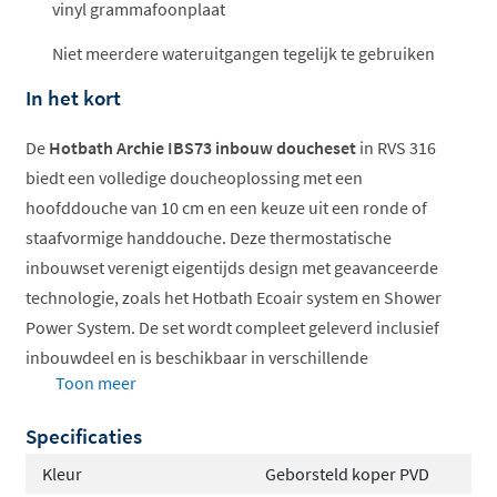
vinyl grammafoonplaat
Niet meerdere wateruitgangen tegelijk te gebruiken
In het kort
De
Hotbath Archie IBS73 inbouw doucheset
in RVS 316
biedt een volledige doucheoplossing met een
hoofddouche van 10 cm en een keuze uit een ronde of
staafvormige handdouche. Deze thermostatische
inbouwset verenigt eigentijds design met geavanceerde
technologie, zoals het Hotbath Ecoair system en Shower
Power System. De set wordt compleet geleverd inclusief
inbouwdeel en is beschikbaar in verschillende
Toon meer
geborstelde PVD-afwerkingen, waaronder RVS, messing,
koper en gunmetal.
Specificaties
Compleet met inbouwdeel
Kleur
Geborsteld koper PVD