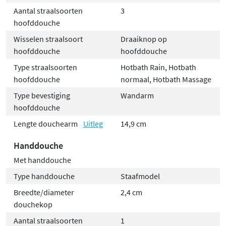
Aantal straalsoorten
3
hoofddouche
Wisselen straalsoort
Draaiknop op
hoofddouche
hoofddouche
Type straalsoorten
Hotbath Rain, Hotbath
hoofddouche
normaal, Hotbath Massage
Type bevestiging
Wandarm
hoofddouche
Lengte douchearm
Uitleg
14,9 cm
Handdouche
Met handdouche
Type handdouche
Staafmodel
Breedte/diameter
2,4 cm
douchekop
Aantal straalsoorten
1