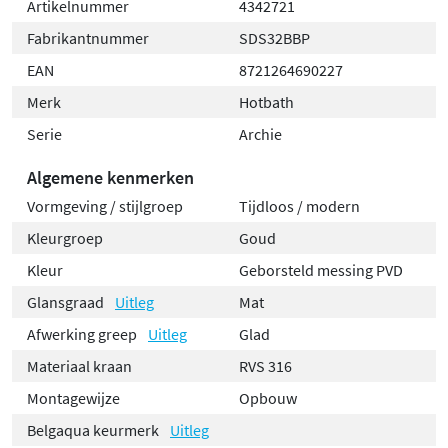
Artikelnummer
4342721
Fabrikantnummer
SDS32BBP
EAN
8721264690227
Merk
Hotbath
Serie
Archie
Algemene kenmerken
Vormgeving / stijlgroep
Tijdloos / modern
Kleurgroep
Goud
Kleur
Geborsteld messing PVD
Glansgraad
Uitleg
Mat
Afwerking greep
Uitleg
Glad
Materiaal kraan
RVS 316
Montagewijze
Opbouw
Belgaqua keurmerk
Uitleg