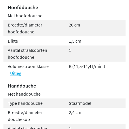
Hoofddouche
Met hoofddouche
Breedte/diameter
20 cm
hoofddouche
Dikte
1,5 cm
Aantal straalsoorten
1
hoofddouche
Volumestroomklasse
B (11,5-14,4 l/min.)
Uitleg
Handdouche
Met handdouche
Type handdouche
Staafmodel
Breedte/diameter
2,4 cm
douchekop
Aantal straalsoorten
1