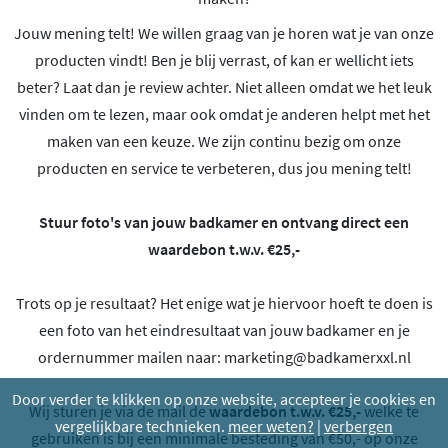
Jouw mening telt! We willen graag van je horen wat je van onze
producten vindt! Ben je blij verrast, of kan er wellicht iets
beter? Laat dan je review achter. Niet alleen omdat we het leuk
vinden om te lezen, maar ook omdat je anderen helpt met het
maken van een keuze. We zijn continu bezig om onze
producten en service te verbeteren, dus jou mening telt!
Stuur foto's van jouw badkamer en ontvang direct een
waardebon t.w.v. €25,-
Trots op je resultaat? Het enige wat je hiervoor hoeft te doen is
een foto van het eindresultaat van jouw badkamer en je
ordernummer mailen naar:
marketing@badkamerxxl.nl
Door verder te klikken op onze website, accepteer je cookies en
Wij sturen je via de mail de
waardebon t.w.v. €25,-
welke te
vergelijkbare technieken.
meer weten?
|
verbergen
gebruiken is bij een minimale besteding van €50,- op onze