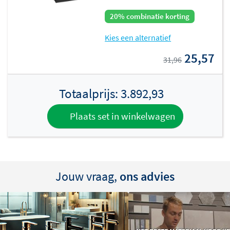
Meerdere afwerkingen beschikbaar
20% combinatie korting
De Archie SDS32 is leverbaar in verschillende kleuren:
Kies een alternatief
geborsteld RVS, geborsteld messing PVD, geborsteld
25,57
31,96
koper PVD en geborsteld gunmetal PVD
. Zo stemt u de
regendouche perfect af op de rest van uw
badkamerinrichting. De PVD-coating zorgt ervoor dat de
Totaalprijs:
3.892,93
kleur lang mooi blijft. Bovendien beschermt ze tegen
Plaats set in winkelwagen
krassen en verkleuring.
Jouw vraag,
ons advies