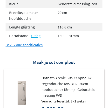
gebruik
Kleur
Geborsteld messing PVD
Kies tussen een hoofddouche van 20 cm of 30 cm
Breedte/diameter
20 cm
Handdouche in staafmodel met flexibele
hoofddouche
doucheslang inbegrepen
Lengte glijstang
116,6 cm
Leverbaar in meerdere kleuren voor een
Hartafstand
Uitleg
130 - 170 mm
persoonlijke touch
Bekijk alle specificaties
De Archie-serie: tijdloze elegantie in
topkwaliteit
Maak je set compleet
De Archie-serie van Hotbath staat bekend om zijn
minimalistische design
en het gebruik van het beste
Hotbath Archie SDS32 opbouw
materiaal: RVS 316. Dit is de hoogste kwaliteit roestvrij
regendouche RVS 316 - 20cm
staal die er bestaat. Perfect bestand tegen vocht,
hoofdouche (15mm) - Geborsteld
temperatuurschommelingen en dagelijks gebruik. Het
messing PVD
resultaat is een kraan die niet alleen prachtig oogt, maar
Verwachte levertijd: 1 - 2 weken
ook jarenlang meegaat zonder kwaliteitsverlies. De serie