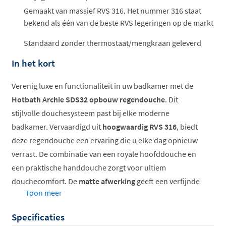
Gemaakt van massief RVS 316. Het nummer 316 staat
bekend als één van de beste RVS legeringen op de markt
Standaard zonder thermostaat/mengkraan geleverd
In het kort
Verenig luxe en functionaliteit in uw badkamer met de
Hotbath Archie SDS32 opbouw regendouche
. Dit
stijlvolle douchesysteem past bij elke moderne
badkamer. Vervaardigd uit
hoogwaardig RVS 316
, biedt
deze regendouche een ervaring die u elke dag opnieuw
verrast. De combinatie van een royale hoofddouche en
een praktische handdouche zorgt voor ultiem
douchecomfort. De
matte afwerking
geeft een verfijnde
Toon meer
uitstraling.
Specificaties
Vervaardigd uit duurzaam RVS 316 voor jarenlang